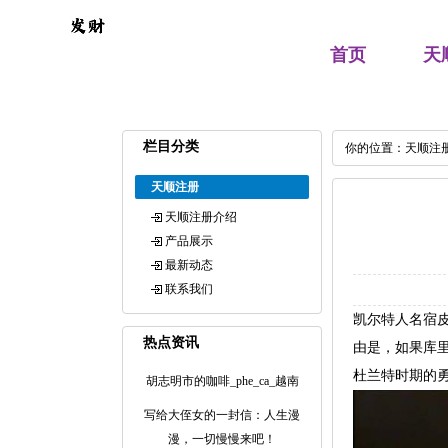
首页
天
栏目分类
你的位置：
天顺注
天顺注册
天顺注册介绍
产品展示
最新动态
联系我们
凯尔特人名宿
热点资讯
由是，如果库里
杜兰特时期的
胡志明市的咖啡_phe_ca_越南
写给大侄女的一封信：人生漫
漫，一切慢慢来吧！