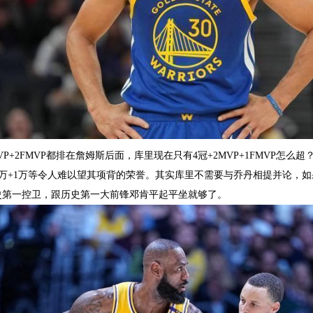
VP+2FMVP都排在詹姆斯后面，库里现在只有4冠+2MVP+1FMVP怎么
1万+1万等令人难以望其项背的荣誉。其实库里不需要与乔丹相提并论，如
史第一控卫，跟历史第一大前锋邓肯平起平坐就够了。