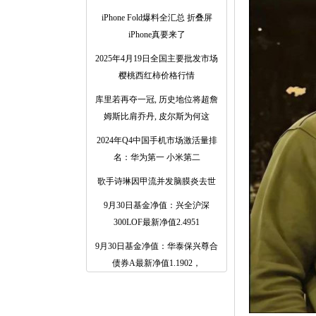
iPhone Fold爆料全汇总 折叠屏
iPhone真要来了
2025年4月19日全国主要批发市场
樱桃西红柿价格行情
库里若再夺一冠, 历史地位将超詹
姆斯比肩乔丹, 皮尔斯为何这
2024年Q4中国手机市场激活量排
名：华为第一 小米第二
歌手诗琳因甲流并发脑膜炎去世
9月30日基金净值：兴全沪深
300LOF最新净值2.4951
9月30日基金净值：华泰保兴尊合
债券A最新净值1.1902，