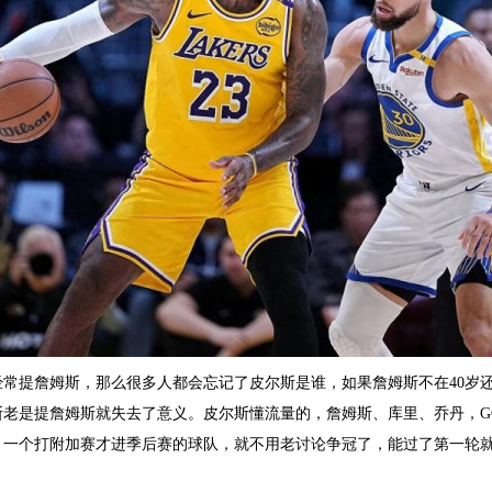
经常提詹姆斯，那么很多人都会忘记了皮尔斯是谁，如果詹姆斯不在40岁
斯老是提詹姆斯就失去了意义。皮尔斯懂流量的，詹姆斯、库里、乔丹，G
，一个打附加赛才进季后赛的球队，就不用老讨论争冠了，能过了第一轮