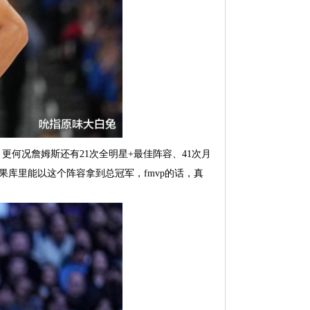
超？更何况詹姆斯还有21次全明星+最佳阵容、41次月
果库里能以这个阵容拿到总冠军，fmvp的话，真