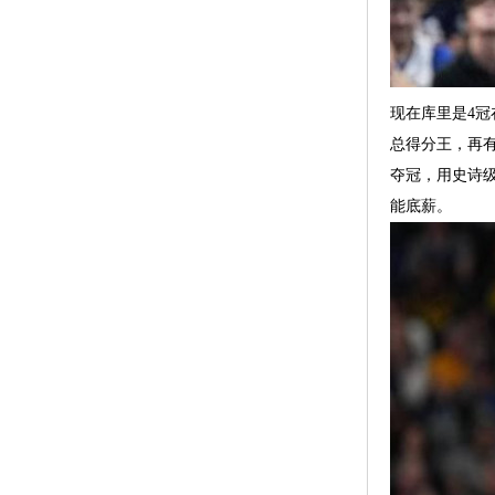
现在库里是4冠
总得分王，再
夺冠，用史诗
能底薪。