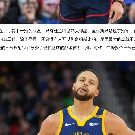
在手，其中一冠的队友，只有杜兰特是75大球星。皮尔斯只是说了冠军，
有411工程。除了乔丹，还真没有人可以和詹姆斯比的。库里最大的成就
级的三分投射彻底改变了现代篮球的战术体系，姚明时代，中锋投个三分