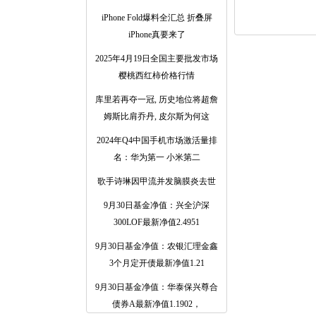
iPhone Fold爆料全汇总 折叠屏
iPhone真要来了
2025年4月19日全国主要批发市场
樱桃西红柿价格行情
库里若再夺一冠, 历史地位将超詹
姆斯比肩乔丹, 皮尔斯为何这
2024年Q4中国手机市场激活量排
名：华为第一 小米第二
歌手诗琳因甲流并发脑膜炎去世
9月30日基金净值：兴全沪深
300LOF最新净值2.4951
9月30日基金净值：农银汇理金鑫
3个月定开债最新净值1.21
9月30日基金净值：华泰保兴尊合
债券A最新净值1.1902，